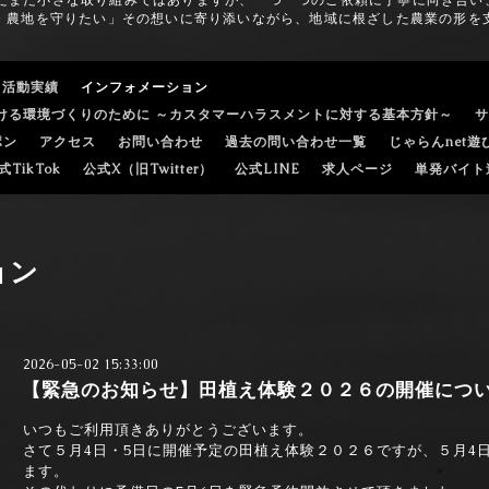
、まだまだ小さな取り組みではありますが、一つ一つのご依頼に丁寧に向き合
・農地を守りたい」その想いに寄り添いながら、地域に根ざした農業の形を
・活動実績
インフォメーション
ける環境づくりのために ～カスタマーハラスメントに対する基本方針～
サ
ポン
アクセス
お問い合わせ
過去の問い合わせ一覧
じゃらんnet
式TikTok
公式X（旧Twitter）
公式LINE
求人ページ
単発バイト
ョン
2026-05-02 15:33:00
【緊急のお知らせ】田植え体験２０２６の開催につ
いつもご利用頂きありがとうございます。
さて５月4日・5日に開催予定の田植え体験２０２６ですが、５月4
ます。