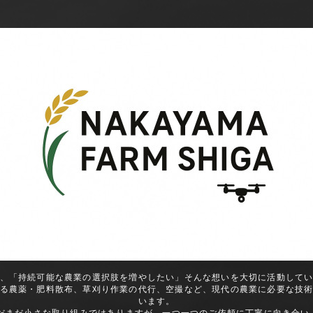
、「持続可能な農業の選択肢を増やしたい」そんな想いを大切に活動して
る農薬・肥料散布、草刈り作業の代行、空撮など、現代の農業に必要な技
います。