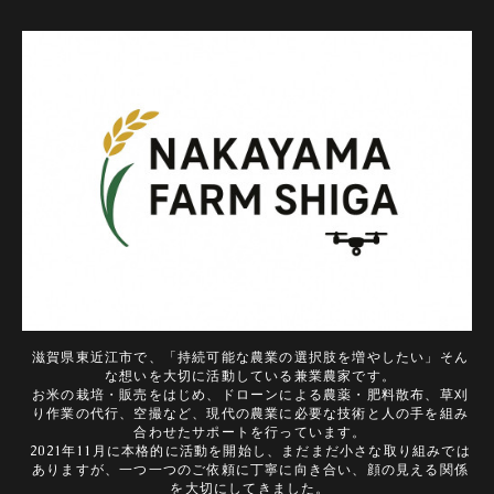
滋賀県東近江市で、「持続可能な農業の選択肢を増やしたい」そん
な想いを大切に活動している兼業農家です。
お米の栽培・販売をはじめ、ドローンによる農薬・肥料散布、草刈
り作業の代行、空撮など、現代の農業に必要な技術と人の手を組み
合わせたサポートを行っています。
2021年11月に本格的に活動を開始し、まだまだ小さな取り組みでは
ありますが、一つ一つのご依頼に丁寧に向き合い、顔の見える関係
を大切にしてきました。