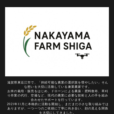
滋賀県東近江市で、「持続可能な農業の選択肢を増やしたい」そん
な想いを大切に活動している兼業農家です。
お米の栽培・販売をはじめ、ドローンによる農薬・肥料散布、草刈
り作業の代行、空撮など、現代の農業に必要な技術と人の手を組み
合わせたサポートを行っています。
2021年11月に本格的に活動を開始し、まだまだ小さな取り組みでは
ありますが、一つ一つのご依頼に丁寧に向き合い、顔の見える関係
を大切にしてきました。