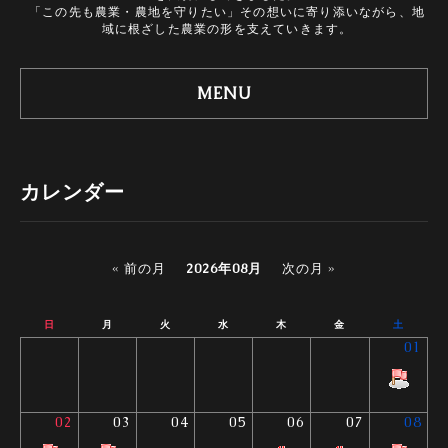
「この先も農業・農地を守りたい」その想いに寄り添いながら、地
域に根ざした農業の形を支えていきます。
MENU
カレンダー
« 前の月
2026年08月
次の月 »
日
月
火
水
木
金
土
01
02
03
04
05
06
07
08