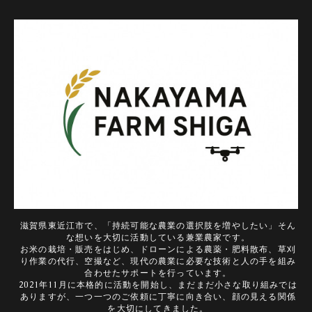
滋賀県東近江市で、「持続可能な農業の選択肢を増やしたい」そん
な想いを大切に活動している兼業農家です。
お米の栽培・販売をはじめ、ドローンによる農薬・肥料散布、草刈
り作業の代行、空撮など、現代の農業に必要な技術と人の手を組み
合わせたサポートを行っています。
2021年11月に本格的に活動を開始し、まだまだ小さな取り組みでは
ありますが、一つ一つのご依頼に丁寧に向き合い、顔の見える関係
を大切にしてきました。