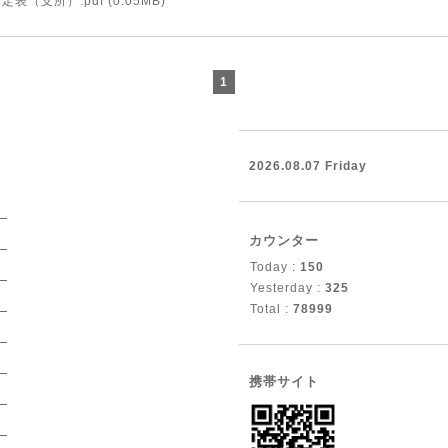
定表（支所）.pdf
(0.05MB)
1
2026.08.07 Friday
）
カウンター
）
Today :
150
）
Yesterday :
325
）
Total :
78999
）
）
携帯サイト
）
）