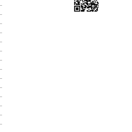
）
）
）
）
）
）
）
）
）
）
）
）
）
）
）