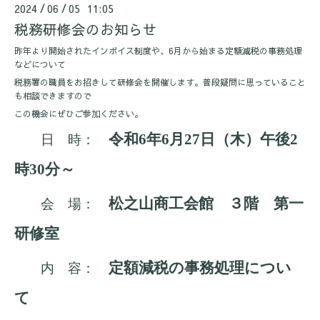
2024
06
05 11:05
/
/
税務研修会のお知らせ
昨年より開始されたインボイス制度や、6月から始まる定額減税の事務処理
などについて
税務署の職員をお招きして研修会を開催します。普段疑問に思っていること
も相談できますので
この機会にぜひご参加ください。
令和
6
年
6
月
27
日（木）午後
2
日 時：
時
30
分～
松之山商工会館 ３階 第一
会 場：
研修室
定額減税の事務処理につい
内 容：
て