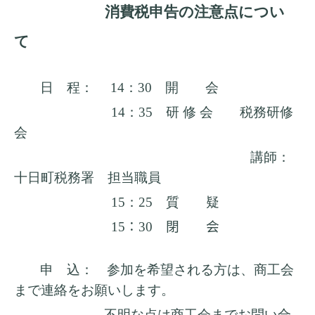
消費税申告の注意点につい
て
日 程：
14
：
30
開 会
14
：
35
研 修 会 税務研修
会
講師：
十日町税務署 担当職員
15
：
25
質 疑
1
5
：
30
閉
会
申 込： 参加を希望される方は、商工会
まで連絡をお願いします。
不明な点は商工会までお問い合