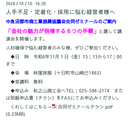
2024
10
10 16:20
/
/
人手不足・定着化・採用に悩む経営者様へ
中魚沼郡市商工業振興協議会合同ゼミナールのご案内
「会社の魅力が倍増する６つの手順」
と題して講
演会を開催します。
人材確保で悩む経営者のみな様、ぜひご参加ください。
◆日 時 令和6年11月１日（金）15：15から17：00
まで
◆会 場 林屋旅館（十日町市山崎己1463）
◆受講料 無料
◆申込み 松之山商工会へTEL：025-596-2174 また
は別紙申込書（チラシ）をFAXにてお申込みください。
くわしくはこちら→
合同ゼミナールチラシ.pdf
(0.23MB)