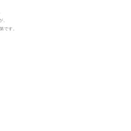
。
が、
次第です。