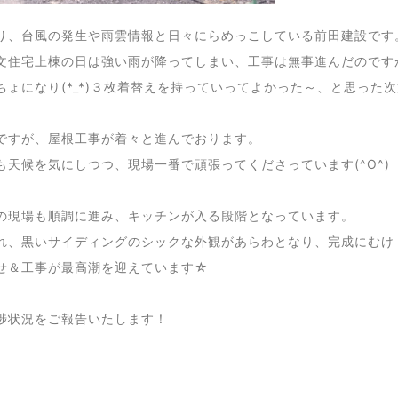
り、台風の発生や雨雲情報と日々にらめっこしている前田建設です
文住宅上棟の日は強い雨が降ってしまい、工事は無事進んだのです
ちょになり(*_*)３枚着替えを持っていってよかった～、と思った
ですが、屋根工事が着々と進んでおります。
も天候を気にしつつ、現場一番で頑張ってくださっています(^O^)
の現場も順調に進み、キッチンが入る段階となっています。
れ、黒いサイディングのシックな外観があらわとなり、完成にむけ
せ＆工事が最高潮を迎えています☆
捗状況をご報告いたします！