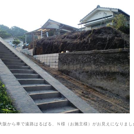
大阪から車で遠路はるばる、Ｎ様（お施主様）がお見えになりまし