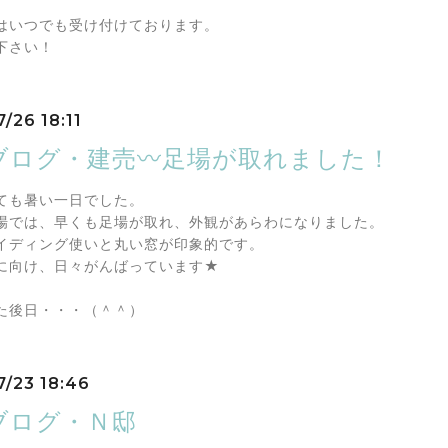
はいつでも受け付けております。
下さい！
/26 18:11
ブログ・建売〰足場が取れました！
ても暑い一日でした。
場では、早くも足場が取れ、外観があらわになりました。
イディング使いと丸い窓が印象的です。
に向け、日々がんばっています★
た後日・・・（＾＾）
7/23 18:46
ブログ・Ｎ邸