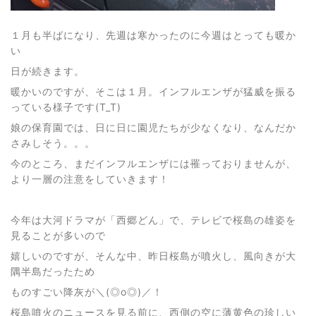
１月も半ばになり、先週は寒かったのに今週はとっても暖か
い
日が続きます。
暖かいのですが、そこは１月。インフルエンザが猛威を振る
っている様子です(T_T)
娘の保育園では、日に日に園児たちが少なくなり、なんだか
さみしそう。。。
今のところ、まだインフルエンザには罹っておりませんが、
より一層の注意をしていきます！
今年は大河ドラマが「西郷どん」で、テレビで桜島の雄姿を
見ることが多いので
嬉しいのですが、そんな中、昨日桜島が噴火し、風向きが大
隅半島だったため
ものすごい降灰が＼(◎o◎)／！
桜島噴火のニュースを見る前に、西側の空に薄黄色の珍しい