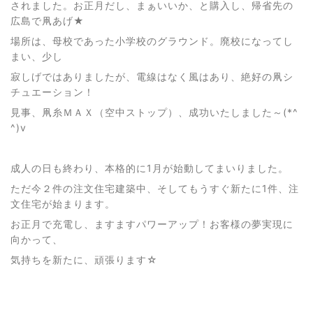
されました。お正月だし、まぁいいか、と購入し、帰省先の
広島で凧あげ★
場所は、母校であった小学校のグラウンド。廃校になってし
まい、少し
寂しげではありましたが、電線はなく風はあり、絶好の凧シ
チュエーション！
見事、凧糸ＭＡＸ（空中ストップ）、成功いたしました～(*^
^)v
成人の日も終わり、本格的に1月が始動してまいりました。
ただ今２件の注文住宅建築中、そしてもうすぐ新たに1件、注
文住宅が始まります。
お正月で充電し、ますますパワーアップ！お客様の夢実現に
向かって、
気持ちを新たに、頑張ります☆