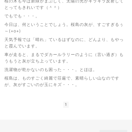
桜の木も今は新緑がまぶしく、太陽の光がキラキラ反射して
とってもきれいです（＾＾）
でもでも・・・。
今日は、何ということでしょう。桜島の灰が、すごすぎるぅ
～(+o+)
天気予報では「晴れ」ているはずなのに、どんより、もやっ
と霞んでいます。
車が走ると、まるでダカールラリーのように（言い過ぎ）も
うもうと灰が立ち上っています。
洗濯物が乾かないのも困った・・・。とほほ。
桜島は、ものすごく綺麗で荘厳で、素晴らしい山なのです
が、灰がすごいのが玉にキズ・・・。
1