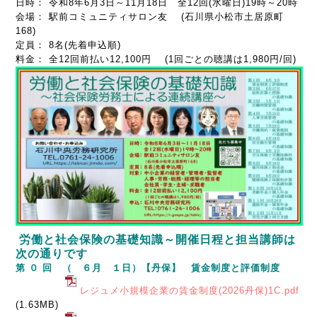
日時： 令和8年6月3日～11月18日 全12回(水曜日)19時～20時
会場： 駅前コミュニティサロン友 (石川県小松市土居原町
168)
定員： 8名(先着申込順)
料金： 全12回前払い12,100円 (1回ごとの聴講は1,980円/回)
労働と社会保険の基礎知識～開催日程と担当講師は
次の通りです
第 ０ 回 （ ６月 １日）【丹保】 賃金制度と評価制度
レジュメ小規模企業の賃金制度(2026丹保)1C.pdf
(1.63MB)