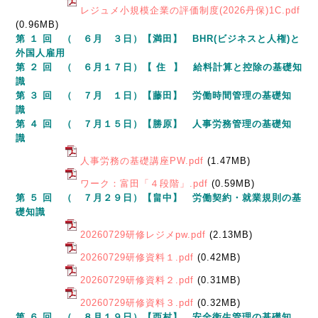
レジュメ小規模企業の評価制度(2026丹保)1C.pdf
(0.96MB)
第 １ 回 （ ６月 ３日）【満田】 BHR(ビジネスと人権)と
外国人雇用
第 ２ 回 （ ６月１７日）【 住 】 給料計算と控除の基礎知
識
第 ３ 回 （ ７月 １日）【藤田】 労働時間管理の基礎知
識
第 ４ 回 （ ７月１５日）【勝原】 人事労務管理の基礎知
識
人事労務の基礎講座PW.pdf
(1.47MB)
ワーク：富田「４段階」.pdf
(0.59MB)
第 ５ 回 （ ７月２９日）【畠中】 労働契約・就業規則の基
礎知識
20260729研修レジメpw.pdf
(2.13MB)
20260729研修資料１.pdf
(0.42MB)
20260729研修資料２.pdf
(0.31MB)
20260729研修資料３.pdf
(0.32MB)
第 ６ 回 （ ８月１９日）【西村】 安全衛生管理の基礎知