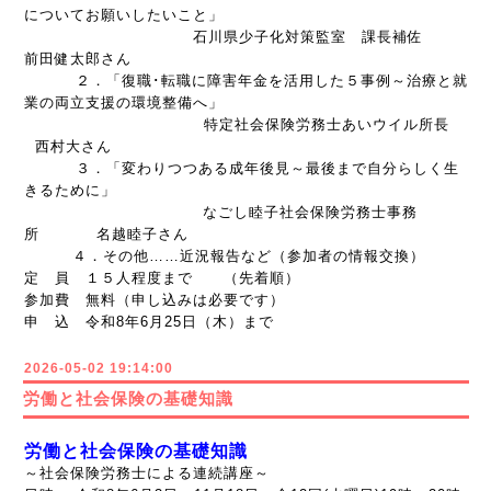
についてお願いしたいこと」
石川県少子化対策監室 課長補佐
前田健太郎さん
２．「復職･転職に障害年金を活用した５事例～治療と就
業の両立支援の環境整備へ」
特定社会保険労務士あいウイル所長
西村大さん
３．「変わりつつある成年後見～最後まで自分らしく生
きるために」
なごし睦子社会保険労務士事務
所 名越睦子さん
４．その他……近況報告など（参加者の情報交換）
定 員 １５人程度まで （先着順）
参加費 無料（申し込みは必要です）
申 込 令和8年6月25日（木）まで
2026-05-02 19:14:00
労働と社会保険の基礎知識
労働と社会保険の基礎知識
～社会保険労務士による連続講座～