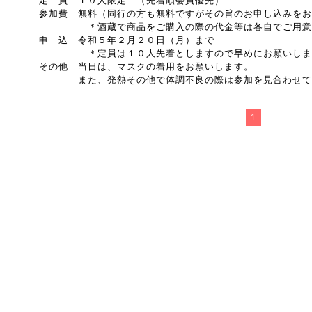
定 員 １０人限定 （先着順会員優先）
参加費 無料（同行の方も無料ですがその旨のお申し込みをお
＊酒蔵で商品をご購入の際の代金等は各自でご用意を
申 込 令和５年２月２０日（月）まで
＊定員は１０人先着としますので早めにお願いしま
その他 当日は、マスクの着用をお願いします。
また、発熱その他で体調不良の際は参加を見合わせて
1