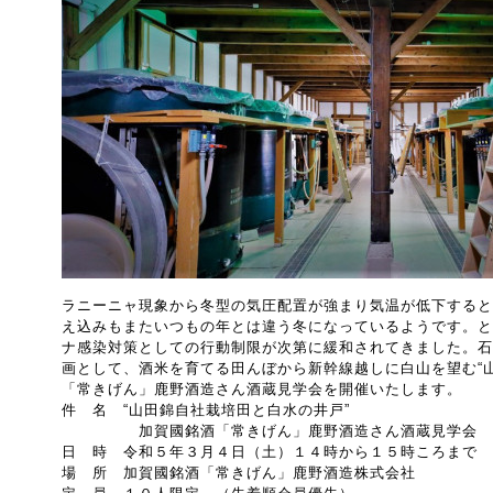
ラニーニャ現象から冬型の気圧配置が強まり気温が低下すると
え込みもまたいつもの年とは違う冬になっているようです。と
ナ感染対策としての行動制限が次第に緩和されてきました。石
画として、酒米を育てる田んぼから新幹線越しに白山を望む“
「常きげん」鹿野酒造さん酒蔵見学会を開催いたします。
件 名 “山田錦自社栽培田と白水の井戸”
加賀國銘酒「常きげん」鹿野酒造さん酒蔵見学会
日 時 令和５年３月４日（土）１４時から１５時ころまで
場 所 加賀國銘酒「常きげん」鹿野酒造株式会社