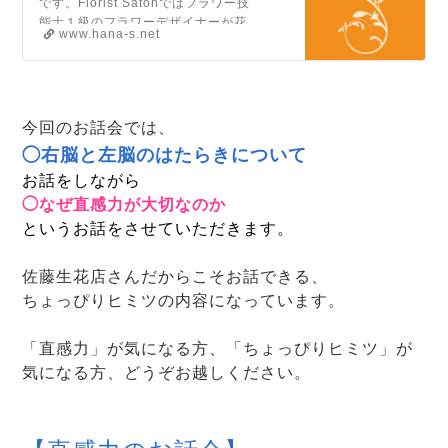
です。Florist Satohではフラワー技
能士１級のフラワーデザイナーが花
www.hana-s.net
束やアレンジをつくります。ドライ
フラワー、ソープフラワーなど記念
日からお祝い、供花など「贈られる
方の気持ち」をオリジナルデザイン
でお届けするお手伝いをしていま
今回のお話会では、
す。
◯右脳と左脳のはたらきについて
お話をしながら
◯なぜ直感力が大切なのか
というお話をさせていただきます。
佐藤生花店さんだからこそお話できる、
ちょっぴりヒミツの内容になっています。
「直感力」が気になる方、「ちょっぴりヒミツ」が
気になる方、どうぞお越しください。