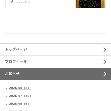
ビ」
r.goope.jp
ドを用いて、あなた自身の中にある
答えを探すお手伝いを致します。
【あなたの魅力を発掘します】生年
月日を元に、あなた自身がまだ気づ
いていない才能や魅力をお伝えしま
す。新たな自分との出会いをお楽し
み下さい。【直感力を磨くためオリ
ジナ…
トップページ
プロフィール
お知らせ
2026-08（3）
2026-07（10）
2026-06（6）