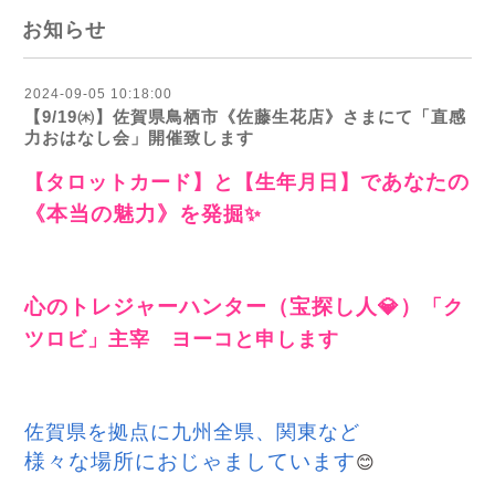
お知らせ
2024-09-05 10:18:00
【9/19㈭】佐賀県鳥栖市《佐藤生花店》さまにて「直感
力おはなし会」開催致します
【タロットカード】と【生年月日】で
あなたの
《本当の魅力》
を発
掘✨
心のトレジャーハンター（宝探し人💎）
「ク
ツロビ」主宰 ヨーコと申します
佐賀県を拠点に
九州全県、関東など
様々な場所におじゃましています
😊