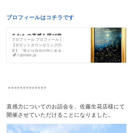
プロフィールはコチラです
あなたの直感を呼び覚
プロフィール プロフィール |
ますタロット〜タロッ
【タロットカウンセリングの
トを日常に〜くつろぐ
店】「答えは自分の中にある」
日「クツロビ」
r.goope.jp
といいます。タロットカードを
用いて、あなた自身の中にある
答えを探すお手伝いを致しま
す。【あなたの魅力を発掘しま
す】生年月日を元に、あなた自
身がまだ気づいていない才能や
⭐⭐⭐⭐⭐⭐⭐⭐⭐⭐⭐⭐⭐
魅力をお伝えします。新たな自
分との出会いをお楽しみ下さ
い。【直感力を磨く…
直感力についてのお話会を、佐藤生花店様にて
開催させていただけることになりました。