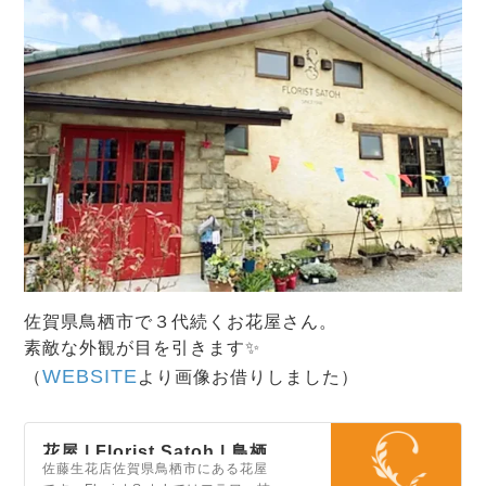
佐賀県鳥栖市で３代続くお花屋さん。
素敵な外観が目を引きます✨
WEBSITE
（
より画像お借りしました）
花屋 | Florist Satoh | 鳥栖
佐藤生花店佐賀県鳥栖市にある花屋
市