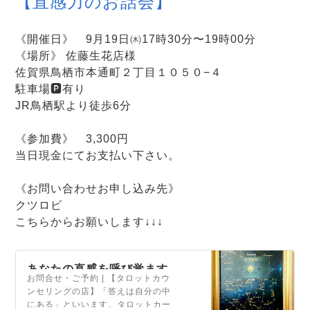
【直感力のお話会】
《開催日》 9月19日㈭17時30分〜19時00分
《場所》 佐藤生花店様
佐賀県鳥栖市本通町２丁目１０５０−４
駐車場🅿️有り
JR鳥栖駅より徒歩6分
《参加費》 3,300円
当日現金にてお支払い下さい。
《お問い合わせお申し込み先》
クツロビ
こちらからお願いします↓↓↓
あなたの直感を呼び覚ます
お問合せ・ご予約 | 【タロットカウ
タロット〜タロットを日常
ンセリングの店】「答えは自分の中
に〜くつろぐ日「クツロ
にある」といいます。タロットカー