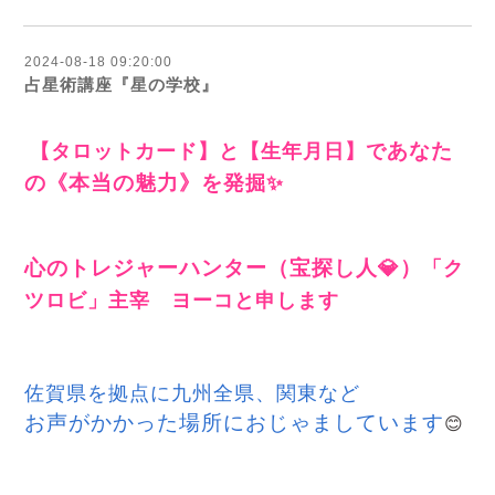
み下さい。【直感力を磨くためオリ
ジナ…
2024-08-18 09:20:00
占星術講座『星の学校』
【タロットカード】と【生年月日】で
あなた
の《本当の魅力》
を発
掘✨
心のトレジャーハンター（宝探し人💎）
「ク
ツロビ」主宰 ヨーコと申します
佐賀県を拠点に
九州全県、関東など
お声がかかった場所におじゃましています
😊