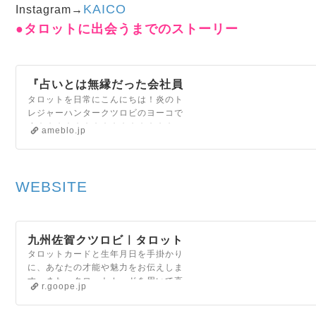
KAICO
Instagram→
●タロットに出会うまでのストーリー
『占いとは無縁だった会社員
生活20年の私がタロットを
タロットを日常にこんにちは！炎のト
レジャーハンタークツロビのヨーコで
職業にするまでのストーリ
す☆☆☆☆☆☆☆☆☆☆☆☆☆☆☆こ
ー』
ameblo.jp
の仕事につくまでのストーリー2009
年にタロットに出会っ…
WEBSITE
九州佐賀クツロビ｜タロット
タロットカードと生年月日を手掛かり
カードで直感力
に、あなたの才能や魅力をお伝えしま
す。また、タロットカードを用いて直
r.goope.jp
感力を磨くためのオリジナル講座開催
中。仕事や日常であなたの直感力を活