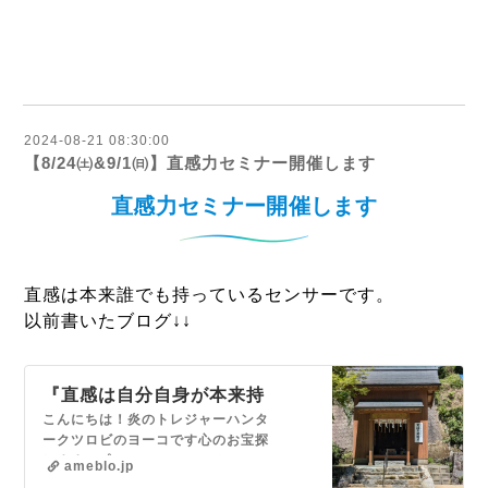
2024-08-21 08:30:00
【8/24㈯&9/1㈰】直感力セミナー開催します
直感力セミナー開催します
直感は本来誰でも持っているセンサーです。
以前書いたブログ↓↓
『直感は自分自身が本来持
っているセンサー』
こんにちは！炎のトレジャーハンタ
ークツロビのヨーコです心のお宝探
します✨プロフィールはコチラで
ameblo.jp
す あなたの直感を呼び覚ますタロッ