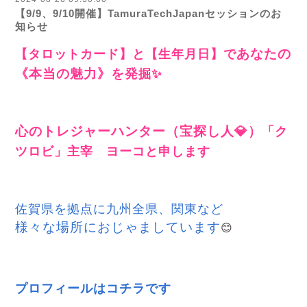
【9/9、9/10開催】TamuraTechJapanセッションのお
知らせ
【タロットカード】と【生年月日】で
あなたの
《本当の魅力》
を発
掘✨
心のトレジャーハンター（宝探し人💎）
「ク
ツロビ」主宰 ヨーコと申します
佐賀県を拠点に
九州全県、関東など
様々な場所におじゃましています
😊
プロフィールはコチラです