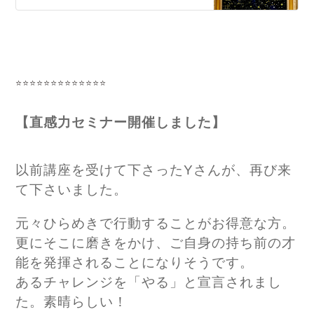
用いて、あなた自身の中にある
答えを探すお手伝いを致しま
す。【あなたの魅力を発掘しま
す】生年月日を元に、あなた自
身がまだ気づいていない才能や
魅力をお伝えします。新たな自
⭐⭐⭐⭐⭐⭐⭐⭐⭐⭐⭐⭐⭐
分との出会いをお楽しみ下さ
い。【直感力を磨く…
【直感力セミナー開催しました】
以前講座を受けて下さったYさんが、再び来
て下さいました。
元々ひらめきで行動することがお得意な方。
更にそこに磨きをかけ、ご自身の持ち前の才
能を発揮されることになりそうです。
あるチャレンジを「やる」と宣言されまし
た。素晴らしい！