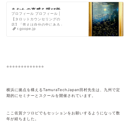
あなたの直感を呼び覚
プロフィール プロフィール |
ますタロット〜タロッ
【タロットカウンセリングの
トを日常に〜くつろぐ
店】「答えは自分の中にある」
日「クツロビ」
r.goope.jp
といいます。タロットカードを
用いて、あなた自身の中にある
答えを探すお手伝いを致しま
す。【あなたの魅力を発掘しま
す】生年月日を元に、あなた自
身がまだ気づいていない才能や
魅力をお伝えします。新たな自
⭐⭐⭐⭐⭐⭐⭐⭐⭐⭐⭐⭐⭐
分との出会いをお楽しみ下さ
い。【直感力を磨く…
横浜に拠点を構えるTamuraTechJapan田村先生は、九州で定
期的にセミナーとスクールを開催されています。
ここ佐賀クツロビでもセッションをお願いするようになって数
年が経ちました。