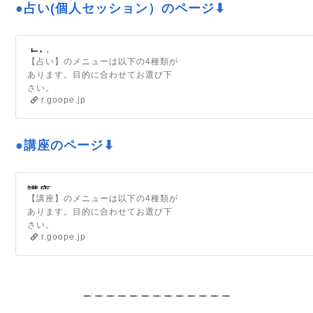
●占い(個人セッション）のページ⬇
占い
【占い】のメニューは以下の4種類が
あります。目的に合わせてお選び下
さい。
r.goope.jp
★★★★★★★★★★★★★★★★
★①《イヤーズリーディング》こん
な方に●これから１年の展開を知りた
い●誕生...
●講座のページ⬇
講座
【講座】のメニューは以下の4種類が
あります。目的に合わせてお選び下
さい。
r.goope.jp
★★★★★★★★★★★★★★★★
★講座①タロットを学びたい《タロ
ット入門講座》詳細はこちらです
⬇https://r...