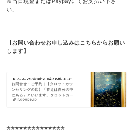
※当日現金またはPaypayにてお支払い下さ
い。
【お問い合わせお申し込みはこちらからお願い
します】
あなたの直感を呼び覚ます
お問合せ・ご予約 | 【タロットカウ
タロット〜タロットを日常
ンセリングの店】「答えは自分の中
に〜くつろぐ日「クツロ
にある」といいます。タロットカー
ビ」
r.goope.jp
ドを用いて、あなた自身の中にある
答えを探すお手伝いを致します。
【あなたの魅力を発掘します】生年
月日を元に、あなた自身がまだ気づ
いていない才能や魅力をお伝えしま
⭐️⭐️⭐️⭐️⭐️⭐️⭐️⭐️⭐️⭐️⭐️⭐️⭐️⭐️
す。新たな自分との出会いをお楽し