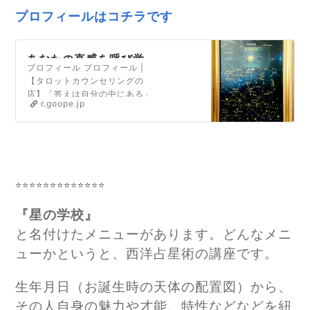
プロフィールはコチラです
あなたの直感を呼び覚
プロフィール プロフィール |
ますタロット〜タロッ
【タロットカウンセリングの
トを日常に〜くつろぐ
店】「答えは自分の中にある」
日「クツロビ」
r.goope.jp
といいます。タロットカードを
用いて、あなた自身の中にある
答えを探すお手伝いを致しま
す。【あなたの魅力を発掘しま
す】生年月日を元に、あなた自
身がまだ気づいていない才能や
⭐⭐⭐⭐⭐⭐⭐⭐⭐⭐⭐⭐⭐
魅力をお伝えします。新たな自
分との出会いをお楽しみ下さ
い。【直感力を磨く…
『星の学校』
と名付けたメニューがあります。どんなメニ
ューかというと、
西洋占星術の講座です。
生年月日（お誕生時の天体の配置図）から、
その人自身の魅力や才能、特性などなどを紐