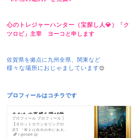
心のトレジャーハンター（宝探し人💎）
「ク
ツロビ」主宰 ヨーコと申します
佐賀県を拠点に
九州全県、関東など
様々な場所におじゃましています
😊
プロフィールはコチラです
あなたの直感を呼び覚
プロフィール プロフィール |
ますタロット〜タロッ
【タロットカウンセリングの
トを日常に〜くつろぐ
店】「答えは自分の中にある」
日「クツロビ」
r.goope.jp
といいます。タロットカードを