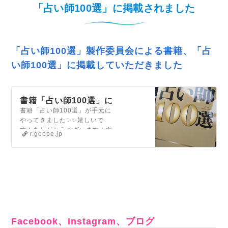
「占い師100選」に掲載されました
「占い師100選」製作委員会による書籍、
「占
い師100選」に掲載していただきました
書籍「占い師100選」に
書籍「占い師100選」が手元に
掲載していただきまし
やってきました✨✨嬉しいで
た
す！ありがとうございます！内
r.goope.jp
容はインタビュー形式になって
おり、各占い師さんの◉プロフ
ィール◉占いとの出会い...
Facebook、Instagram、ブログ