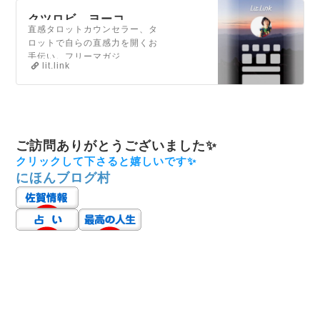
クツロビ ヨーコ
直感タロットカウンセラー、タ
lit.link(リットリンク)
ロットで自らの直感力を開くお
手伝い。フリーマガジ
lit.link
「HENZINE」制作。星とタロ
ットのおはなし会開催。お越し
になった方がくつろぐための場
所作りを目指しています。、
SNS、YouTube、ブログ、商
品、HPなど、いま見て欲しい
ご訪問ありがとうございました✨
リンクを、まとめてシェア
クリックして下さると嬉しいです✨
にほんブログ村