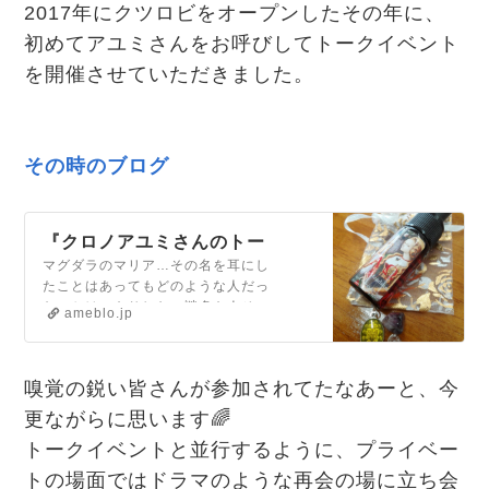
2017年にクツロビをオープンしたその年に、
初めてアユミさんをお呼びしてトークイベント
を開催させていただきました。
その時のブログ
『クロノアユミさんのトー
クイベント終了しました』
マグダラのマリア…その名を耳にし
たことはあってもどのような人だっ
たのかはっきりしない謎多き人その
ameblo.jp
マグダラのマリアの記念日である7月
22日にクロノアユミさんをお…
嗅覚の鋭い皆さんが参加されてたなあーと、今
更ながらに思います🌈
トークイベントと並行するように、プライベー
トの場面ではドラマのような再会の場に立ち会