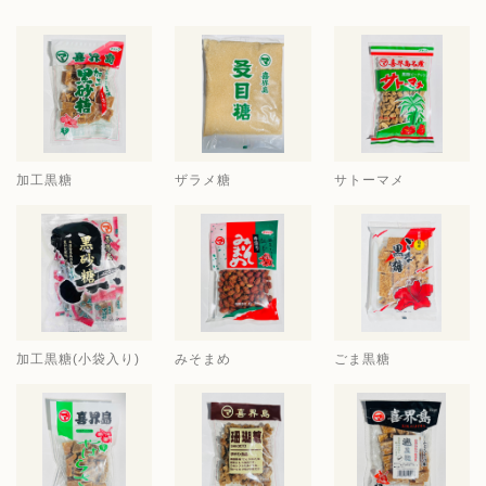
加工黒糖
ザラメ糖
サトーマメ
加工黒糖(小袋入り)
みそまめ
ごま黒糖