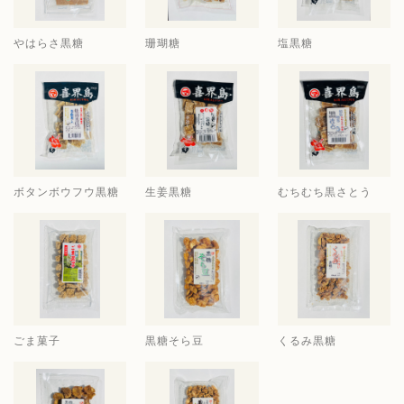
やはらさ黒糖
珊瑚糖
塩黒糖
ボタンボウフウ黒糖
生姜黒糖
むちむち黒さとう
ごま菓子
黒糖そら豆
くるみ黒糖