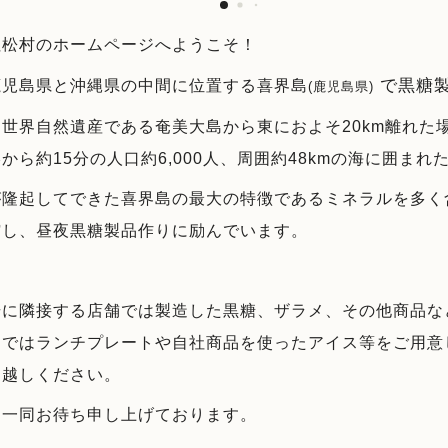
社松村のホームページへようこそ！
で
黒糖
鹿児島県と沖縄県の中間に位置する喜界島
(
鹿児島県
)
は世界自然遺産である奄美大島から東におよそ
20km
離れた
港から約
15
分の人口約
6,000
人、周囲約48kmの海に囲まれ
が隆起してできた喜界島の最大の特徴であるミネラルを多く
搾し、昼夜黒糖製品作りに励んでいます。
場に隣接する店舗では製造した黒糖、ザラメ、その他商品な
スではランチプレートや自社商品を使ったアイス等をご用意
お越しください。
フ一同お待ち申し上げております。