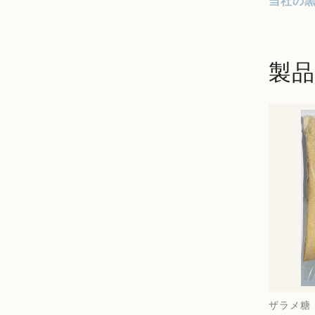
当社の
製品
ザラメ糖