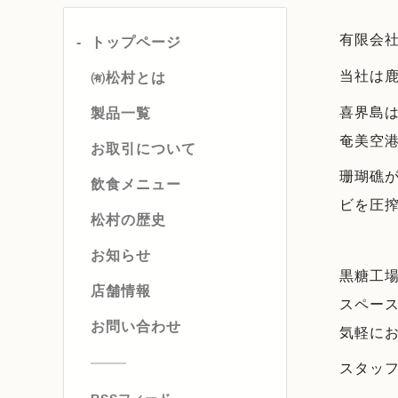
有限会
トップページ
当社は
㈲松村とは
喜界島
製品一覧
奄美空
お取引について
珊瑚礁
飲食メニュー
ビを圧
松村の歴史
お知らせ
黒糖工
店舗情報
スペー
お問い合わせ
気軽に
スタッ