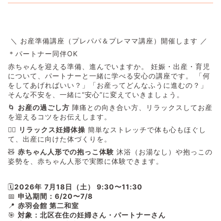
＼ お産準備講座（プレパパ＆プレママ講座）開催します ／
＊パートナー同伴OK
赤ちゃんを迎える準備、進んでいますか。 妊娠・出産・育児
について、パートナーと一緒に学べる安心の講座です。 「何
をしてあげればいい？」「お産ってどんなふうに進むの？」
そんな不安を、一緒に“安心”に変えていきましょう。
🌀 
お産の過ごし方
 陣痛との向き合い方、リラックスしてお産
を迎えるコツをお伝えします。
🧘‍♀️ 
リラックス妊婦体操
 簡単なストレッチで体も心もほぐし
て、出産に向けた体づくりを。
🧸 
赤ちゃん人形での抱っこ体験
 沐浴（お湯なし）や抱っこの
姿勢を、赤ちゃん人形で実際に体験できます。
🗓
2026年
7月18日（土） 9:30〜11:30
📅 
申込期間：6/20〜7/8
📍 
赤羽会館 第二和室
🎯 
対象：北区在住の妊婦さん・パートナーさん