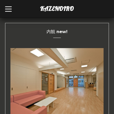
KAZENOIRO
t
o
g
g
l
e
n
内観 new!
a
v
i
g
a
t
i
o
n