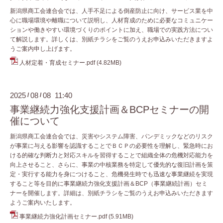
新潟県商工会連合会では、人手不足による倒産防止に向け、サービス業を中
心に職場環境や離職について説明し、人材育成のために必要なコミュニケー
ションや働きやすい環境づくりのポイントに加え、職場での実践方法につい
て解説します。詳しくは、別紙チラシをご覧のうえお申込みいただきますよ
うご案内申し上げます。
人材定着・育成セミナー.pdf
(4.82MB)
2025
08
08 11:40
/
/
事業継続力強化支援計画＆BCPセミナーの開
催について
新潟県商工会連合会では、災害やシステム障害、パンデミックなどのリスク
が事業に与える影響を認識することでＢＣＰの必要性を理解し、緊急時にお
ける的確な判断力と対応スキルを習得することで組織全体の危機対応能力を
向上させること、さらに、事業の中核業務を特定して優先的な復旧計画を策
定・実行する能力を身につけること、危機発生時でも迅速な事業継続を実現
すること等を目的に事業継続力強化支援計画＆BCP（事業継続計画）セミ
ナーを開催します。詳細は、別紙チラシをご覧のうえお申込みいただきます
ようご案内いたします。
事業継続力強化計画セミナー.pdf
(5.91MB)