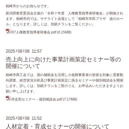
柏崎市からのお知らせです。
新潟県教育委員会主催の「令和７年度 人権教育指導者研修会」が開催され
ます。柏崎市内では、サテライト会場として「柏崎市市民プラザ 波のホー
ル」となります。詳しくは、別紙チラシをご覧ください。
R7人権教育指導者研修会.pdf
(0.15MB)
2025
08
08 11:57
/
/
売上向上に向けた事業計画策定セミナー等の
開催について
柏崎市商工会では、国の補助金を活用し小規模事業者の皆様を対象に需要動
向調査、経営状況分析及び事業計画策定に係るセミナーや個別相談会を開催
します。詳しくは、別紙チラシをご覧のうえ、お申込みいただきますようお
願い申し上げます。
伴走型セミナー・個別相談会.pdf
(7.17MB)
2025
08
08 11:52
/
/
人材定着・育成セミナーの開催について