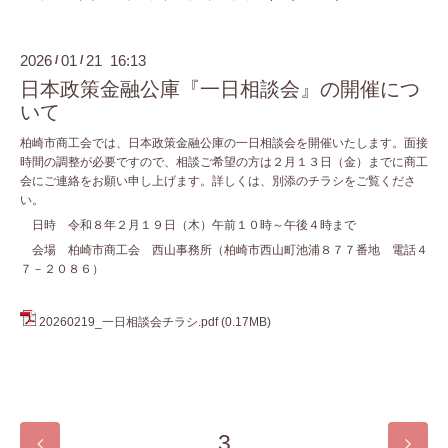
2026
01
21 16:13
/
/
日本政策金融公庫『一日相談会』の開催につ
いて
柏崎市商工会では、日本政策金融公庫の一日相談会を開催いたします。面接
時間の調整が必要ですので、相談ご希望の方は２月１３日（金）までに商工
会にご連絡をお願い申し上げます。詳しくは、別添のチラシをご覧くださ
い。
日時 令和８年２月１９日（木）午前１０時～午後４時まで
会場 柏崎市商工会 西山事務所（柏崎市西山町池浦８７７番地 電話４
７－２０８６）
20260219_一日相談会チラシ.pdf
(0.17MB)
3