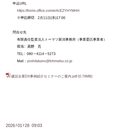
申込
URL
https://forms.office.com/e/4cEZYHYMHH
※申込締切
2
月
11
日
(
水
)17:00
問合せ先
有限責任監査法人トーマツ新潟事務所（事業委託事業者）
担当：高野 氏
TEL
：
080
－
4114
－
5273
Mail
：
yoshitakano@tohmatsu.co.jp
建設企業DX事例紹介セミナーのご案内.pdf
(0.78MB)
2026
01
28 09:03
/
/