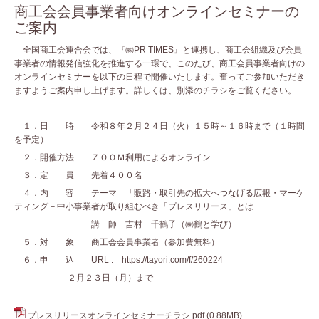
商工会会員事業者向けオンラインセミナーの
ご案内
全国商工会連合会では、『㈱PR TIMES』と連携し、商工会組織及び会員
事業者の情報発信強化を推進する一環で、このたび、商工会員事業者向けの
オンラインセミナーを以下の日程で開催いたします。奮ってご参加いただき
ますようご案内申し上げます。詳しくは、別添のチラシをご覧ください。
１．日 時 令和８年２月２４日（火）１５時～１６時まで（１時間
を予定）
２．開催方法 ＺＯＯＭ利用によるオンライン
３．定 員 先着４００名
４．内 容 テーマ 「販路・取引先の拡大へつなげる広報・マーケ
ティング－中小事業者が取り組むべき「プレスリリース」とは
講 師 吉村 千鶴子（㈱鶴と学び）
５．対 象 商工会会員事業者（参加費無料）
６．申 込 URL : https://tayori.com/f/260224
２月２３日（月）まで
プレスリリースオンラインセミナーチラシ.pdf
(0.88MB)