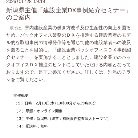
2026
01
28 09:19
/
/
新潟県主催「建設企業DX事例紹介セミナー」
のご案内
県内建設産業の働き方改革及び生産性の向上を図る
県では、
ため、バックオフィス業務のＤＸを推進する建設業者のモデ
ル的な取組事例の情報発信等を通じて他の建設業者への波及
を図ることを目的に、「建設企業バックオフィスＤＸ事例紹
介セミナー」を実施することとしました。
建設企業でのバッ
クオフィスＤＸ推進のヒントにしていただける内容となって
おりますので、是非ご参加ください。詳しくは、別添のチラ
シをご覧ください。
開催概要
（１）
日時：
2
月
13
日
(
木
) 13
時
30
分から
15
時
30
分
（２）
形態：オンライン開催
（３）
主催：新潟県（運営：有限責任監査法人トーマツ）
（４）
受講料：無料