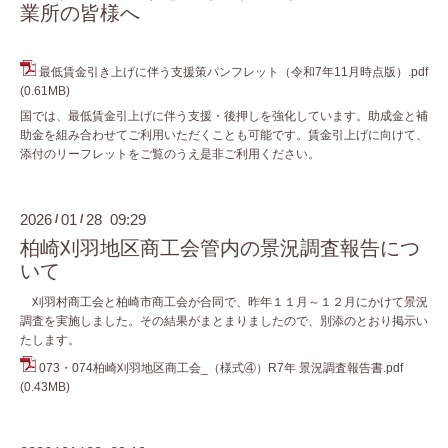
業所の皆様へ
最低賃金引き上げに伴う支援策パンフレット（令和7年11月時点版）.pdf
(0.61MB)
国では、最低賃金引上げに伴う支援・後押しを強化しています。助成金と補
助金を組み合わせてご利用いただくことも可能です。賃金引上げに向けて、
添付のリーフレットをご覧のうえ是非ご利用ください。
2026
01
28 09:29
/
/
柏崎刈羽地区商工会管内の景況調査報告につ
いて
刈羽村商工会と柏崎市商工会が合同で、昨年１１月～１２月にかけて景況
調査を実施しました。その結果がまとまりましたので、別添のとおり掲示い
たします。
073・074柏崎刈羽地区商工会_（様式④）R7年 景況調査報告書.pdf
(0.43MB)