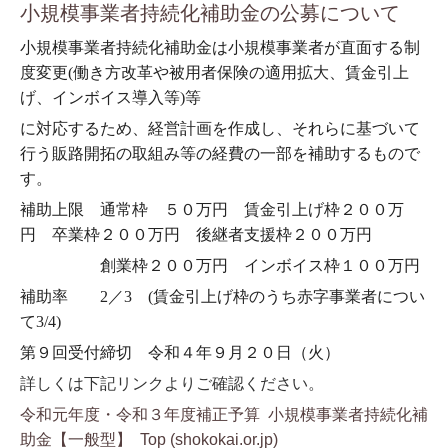
小規模事業者持続化補助金の公募について
小規模事業者持続化補助金は小規模事業者が直面する制
度変更(働き方改革や被用者保険の適用拡大、賃金引上
げ、インボイス導入等)等
に
対応
するため、経営計画を作成し、それらに基づいて
行う販路開拓の取組み等の経費の一部を補助するもので
す。
補助上限 通常枠 ５０万円 賃金引上げ枠２００万
円
卒業枠２００万円 後継者支援枠２００万円
創業枠２００万円
インボイス枠１００万円
補助率 2／3 (賃金引上げ枠のうち赤字事業者につい
て3/4)
第９回受付締切 令和４年９月２０日（火）
詳しくは下記リンクよりご確認ください。
令和元年度・令和３年度補正予算 小規模事業者持続化補
助金【一般型】 Top (shokokai.or.jp)