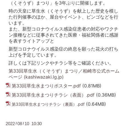
（くそうず）まつり」を3年ぶりに開催します。
時の天皇に草生水（くそうず）を献上した歴史を模し
た行列催事のほか、屋台やイベント、ビンゴなどを行
います。
また、新型コロナウイルス感染症患者の対応やワクチ
ン接種などに従事されてきた医療・福祉関係者に感謝
を表すライトアップと
新型コロナウイルス感染症の終息を願った花火の打ち
上げを予定しています。
詳しくは下記リンクやチラシ等をご確認ください。
第33回草生水（くそうず）まつり／柏崎市公式ホーム
ページ (kashiwazaki.lg.jp)
第33回草生水まつりポスター.pdf
(0.81MB)
第33回草生水まつりチラシ（表面）.pdf
(0.36MB)
(0.64MB)
第33回草生水まつりチラシ（裏面）.pdf
2022
08
10 10:30
/
/