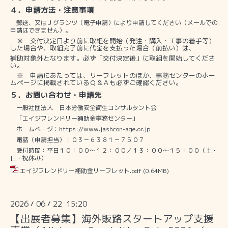
４．申請方法・注意事項
郵送、又はＪグランツ（電子申請）により申請してください（メールでの
申請はできません）。
※
交付決定日より前に取組を開始（発注・購入・工事の着手等）
した場合や、取組完了前に代金を支払った場合（前払い）は、
補助対象外となります。必ず「交付決定後」に取組を開始してくださ
い。
※
申請にあたっては、リーフレットのほか、事務センターのホー
ムページに掲載されているＱ＆Ａも必ずご確認ください。
５．お問い合わせ・申請先
一般社団法人 日本労働安全衛生コンサルタント会
「エイジフレンドリー補助金事務センター」
ホームページ：
https://www.jashcon-age.or.jp
電話（申請担当）：０３－６３８１－７５０７
受付時間：平日１０：００～１２：００／１３：００～１５：００（土・
日・祝休み）
エイジフレンドリー補助金リーフレット.pdf
(0.64MB)
2026
06
22 15:20
/
/
【出展者募集】海外販路スタートアップ支援