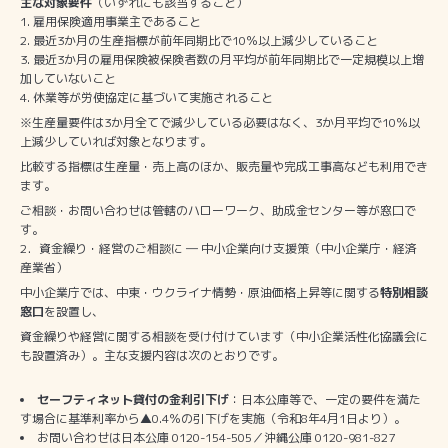
主な対象要件
（いずれにも該当すること）
雇用保険適用事業主であること
最近3か月の生産指標が前年同期比で10％以上減少していること
最近3か月の雇用保険被保険者数の月平均が前年同期比で一定規模以上増
加していないこと
休業等が労使協定に基づいて実施されること
※生産量要件は3か月全てで減少している必要はなく、3か月平均で10％以
上減少していれば対象となります。
比較する指標は生産量・売上高のほか、販売量や完成工事高なども利用でき
ます。
ご相談・お問い合わせは管轄のハローワーク、助成金センター等が窓口で
す。
2．資金繰り・経営のご相談に ― 中小企業向け支援策（中小企業庁・経済
産業省）
中小企業庁では、中東・ウクライナ情勢・原油価格上昇等に関する
特別相談
窓口
を設置し、
資金繰りや経営に関する相談を受け付けています（中小企業活性化協議会に
も設置済み）。主な支援内容は次のとおりです。
セーフティネット貸付の金利引下げ
：日本公庫等で、一定の要件を満た
す場合に基準利率から▲0.4％の引下げを実施（令和8年4月1日より）。
お問い合わせは日本公庫 0120-154-505／沖縄公庫 0120-981-827