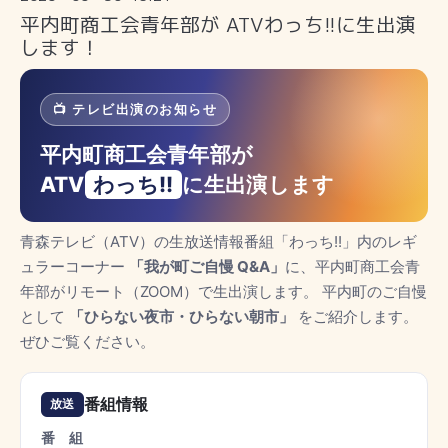
平内町商工会青年部が ATVわっち!!に生出演
します！
📺 テレビ出演のお知らせ
平内町商工会青年部が
ATV
わっち!!
に生出演します
青森テレビ（ATV）の生放送情報番組「わっち!!」内のレギ
ュラーコーナー
「我が町ご自慢 Q&A」
に、平内町商工会青
年部がリモート（ZOOM）で生出演します。 平内町のご自慢
として
「ひらない夜市・ひらない朝市」
をご紹介します。
ぜひご覧ください。
番組情報
放送
番 組