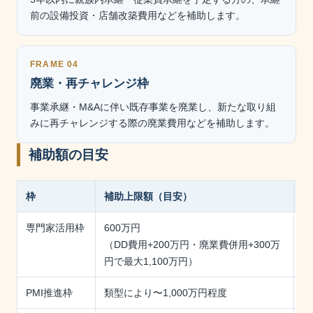
前の設備投資・店舗改築費用などを補助します。
FRAME 04
廃業・再チャレンジ枠
事業承継・M&Aに伴い既存事業を廃業し、新たな取り組
みに再チャレンジする際の廃業費用などを補助します。
補助額の目安
枠
補助上限額（目安）
補
専門家活用枠
600万円
1
（DD費用+200万円・廃業費併用+300万
円で最大1,100万円）
PMI推進枠
類型により〜1,000万円程度
1