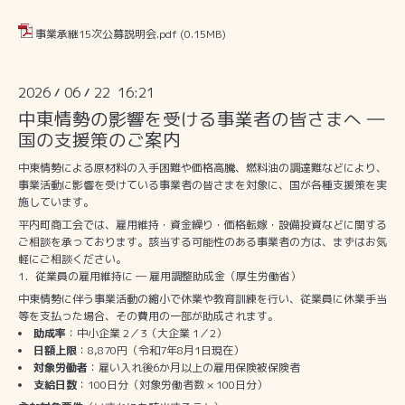
事業承継15次公募説明会.pdf
(0.15MB)
2026
06
22 16:21
/
/
中東情勢の影響を受ける事業者の皆さまへ ―
国の支援策のご案内
中東情勢による原材料の入手困難や価格高騰、燃料油の調達難などにより、
事業活動に影響を受けている事業者の皆さまを対象に、国が各種支援策を実
施しています。
平内町商工会では、雇用維持・資金繰り・価格転嫁・設備投資などに関する
ご相談を承っております。該当する可能性のある事業者の方は、まずはお気
軽にご相談ください。
1．従業員の雇用維持に ― 雇用調整助成金（厚生労働省）
中東情勢に伴う事業活動の縮小で休業や教育訓練を行い、従業員に休業手当
等を支払った場合、その費用の一部が助成されます。
助成率
：中小企業 2／3（大企業 1／2）
日額上限
：8,870円（令和7年8月1日現在）
対象労働者
：雇い入れ後6か月以上の雇用保険被保険者
支給日数
：100日分（対象労働者数 × 100日分）