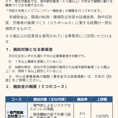
さて、厚生労働省では、高年齢労働者（６０歳以上）が安全で健康に働ける
職場づくりを支援するため、
「令和８年度エイジフレンドリー補助金」の募集を行っております。
本補助金は、職場の転倒・腰痛防止対策や設備改善、熱中症対
策、労働者の健康づくり（コラボヘルス）に要する経費の一部を
補助するもので、
６０歳以上の従業員を雇用されている事業所にご活用いただけま
す。
１．補助対象となる事業者
次の
①②
をいずれも満たす中小企業事業者が対象です。
①
１年以上事業を実施していること
②
役員を除き、自社の労災保険が適用される高年齢労働者（６０歳以
上）が、常時１名以上就労していること
※
中小企業事業者の範囲（資本金又は従業員数）は、文末の【別
表】をご参照ください。
２．補助金の概要（３つのコース）
コース
補助対象（主な内容）
補助率
上限額
・専門家によるリスクアセ
スメントの実施
Ⅰ
専門家総
4/5
・身体機能の低下を補う設
合対策コー
100
万円
備・装置の導入等