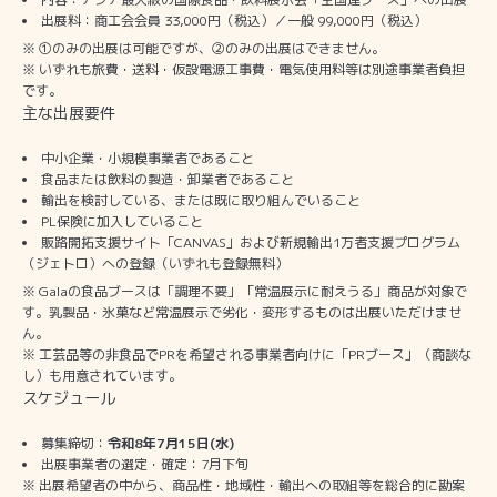
出展料：商工会会員 33,000円（税込）／一般 99,000円（税込）
※ ①のみの出展は可能ですが、②のみの出展はできません。
※ いずれも旅費・送料・仮設電源工事費・電気使用料等は別途事業者負担
です。
主な出展要件
中小企業・小規模事業者であること
食品または飲料の製造・卸業者であること
輸出を検討している、または既に取り組んでいること
PL保険に加入していること
販路開拓支援サイト「CANVAS」および新規輸出1万者支援プログラム
（ジェトロ）への登録（いずれも登録無料）
※ Galaの食品ブースは「調理不要」「常温展示に耐えうる」商品が対象で
す。乳製品・氷菓など常温展示で劣化・変形するものは出展いただけませ
ん。
※ 工芸品等の非食品でPRを希望される事業者向けに「PRブース」（商談な
し）も用意されています。
スケジュール
募集締切：
令和8年7月15日(水)
出展事業者の選定・確定：7月下旬
※ 出展希望者の中から、商品性・地域性・輸出への取組等を総合的に勘案