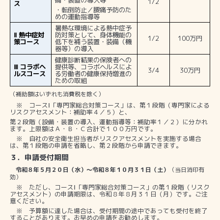
1/2
ス
・転倒防止／腰痛予防のた
めの運動指導等
暑熱な環境による熱中症予
Ⅱ
熱中症対
防対策として、身体機能の
1/2
100
万円
策コース
低下を補う装置・装備（機
器等）の導入
健康診断結果の保険者への
Ⅲ
コラボヘ
提供等、コラボヘルスによ
3/4
30
万円
ルスコース
る労働者の健康保持増進の
ための取組
（補助額はいずれも消費税を除く）
※
コース
Ⅰ
「専門家総合対策コース」は、第１段階（専門家による
リスクアセスメント：補助率４／５）と、
第２段階（設備・装置の導入、運動指導等：補助率１／２）に分かれ
ます。上限額はＡ・Ｂ・Ｃ合計で１００万円です。
※
自社の安全衛生担当者がリスクアセスメントを実施する場合
は、第１段階の申請を省略し、第２段階から申請できます。
３．申請受付期間
令和８年５月２０日（水）～令和８年１０月３１日（土）
（当日消印有
効）
※
ただし、コース
Ⅰ
「専門家総合対策コース」の第１段階（リスク
アセスメント）の申請期限は、令和８年８月３１日（月）です。ご注
意ください。
※
予算額に達した場合は、受付期間の途中であっても受付を終了
することがあります。お早めの申請をお勧めします。