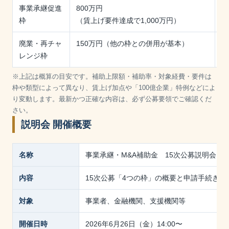
事業承継促進
800万円
1
枠
（賃上げ要件達成で1,000万円）
廃業・再チャ
150万円（他の枠との併用が基本）
1
レンジ枠
※上記は概算の目安です。補助上限額・補助率・対象経費・要件は
枠や類型によって異なり、賃上げ加点や「100億企業」特例などによ
り変動します。最新かつ正確な内容は、必ず公募要領でご確認くだ
さい。
説明会 開催概要
名称
事業承継・M&A補助金 15次公募説明会
内容
15次公募「4つの枠」の概要と申請手続きの
対象
事業者、金融機関、支援機関等
開催日時
2026年6月26日（金）14:00〜