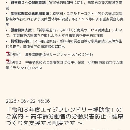
資金繰りへの配慮要請
：官民金融機関等に対し、事業者支援の徹底を要
請
価格転嫁に係る配慮要請
：原材料・エネルギーコスト上昇分の適切な価
格転嫁が行われるよう関係団体等に要請。取引Gメン等による重点調査も実
施
設備投資支援
：「新事業進出・ものづくり商業サービス補助金」におい
て、中東情勢の影響を克服しようとする事業者を優先的に採択
情報提供窓口
：石油関連製品・燃料油の調達困難で事業継続に支障が生
じる場合、関係省庁の情報提供窓口へ
別添１ 雇用調整助成金リーフレット.pdf
(0.29MB)
別添２ 中東情勢により影響を受ける中小企業・小規模事業者向け支援
策チラシ.pdf
(0.46MB)
2026
06
22 16:06
/
/
「令和８年度エイジフレンドリー補助金」の
ご案内～ 高年齢労働者の労働災害防止・健康
づくりを支援する制度です ～