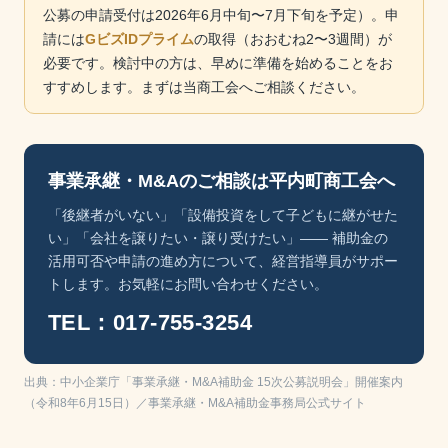
公募の申請受付は2026年6月中旬〜7月下旬を予定）。申
請には
GビズIDプライム
の取得（おおむね2〜3週間）が
必要です。検討中の方は、早めに準備を始めることをお
すすめします。まずは当商工会へご相談ください。
事業承継・M&Aのご相談は平内町商工会へ
「後継者がいない」「設備投資をして子どもに継がせた
い」「会社を譲りたい・譲り受けたい」—— 補助金の
活用可否や申請の進め方について、経営指導員がサポー
トします。お気軽にお問い合わせください。
TEL：017-755-3254
出典：中小企業庁「事業承継・M&A補助金 15次公募説明会」開催案内
（令和8年6月15日）／事業承継・M&A補助金事務局公式サイト