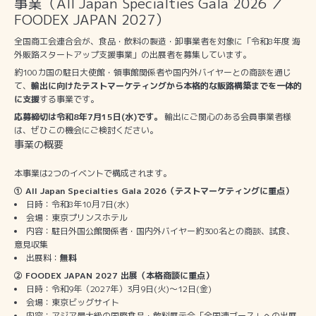
事業（All Japan Specialties Gala 2026 ／
FOODEX JAPAN 2027）
全国商工会連合会が、食品・飲料の製造・卸事業者を対象に「令和8年度 海
外販路スタートアップ支援事業」の出展者を募集しています。
約100カ国の駐日大使館・領事館関係者や国内外バイヤーとの商談を通じ
て、
輸出に向けたテストマーケティングから本格的な販路構築までを一体的
に支援
する事業です。
応募締切は令和8年7月15日(水)です。
輸出にご関心のある会員事業者様
は、ぜひこの機会にご検討ください。
事業の概要
本事業は2つのイベントで構成されます。
① All Japan Specialties Gala 2026（テストマーケティングに重点）
日時：令和8年10月7日(水)
会場：東京プリンスホテル
内容：駐日外国公館関係者・国内外バイヤー約300名との商談、試食、
意見収集
出展料：
無料
② FOODEX JAPAN 2027 出展（本格商談に重点）
日時：令和9年（2027年）3月9日(火)～12日(金)
会場：東京ビッグサイト
内容：アジア最大級の国際食品・飲料展示会「全国連ブース」への出展