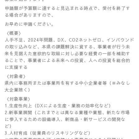
申請額が予算額に達すると見込まれる時点で、受付を終了す
る場合がありますので、
お早めに申請ください。
〈概要〉
人手不足、
2024
年問題、
DX
、
CO2
ネットゼロ、インバウンド
の取り込みなど、本県の課題解決に資する、事業者が行う未
来を見据えた意欲的な取組に対し必要な経費の一部を補助す
ることで、事業者による未来への投資、人への投資を総合的
に支援する
〈対象者〉
県内に事務所または事業所を有する中小企業者等（
※
みなし
大企業除く）
〈対象事業〉
1.
生産性向上（
DX
による生産・業務の効率化など）
2.
新事業展開（これまでとは異なる業種や業態、新たな市場
に参入するための設備導入、新商品・新サービスの開発な
ど）
3.
人材育成（従業員のリスキリングなど）