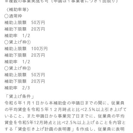
※
複数の事業実施も可（申請は１事業者につき１回限り）
〈補助率等〉
〇通常枠
補助上限額
50
万円
補助下限額
20
万円
補助率
1/2
〇賃上げ枠
①
補助上限額
100
万円
補助下限額
20
万円
補助率
1/2
〇賃上げ枠
②
補助上限額
50
万円
補助下限額
20
万円
補助率
2/3
「賃上げ条件」
令和６年１月１日から本補助金の申請日までの間に、従業員
の平均賃金を令和５年１２月時点と比べ
2.5
％以上引き上げて
いること、また申請日から事業完了日までに、従業員の平均
賃金を令和
5
年
12
月時点と比べ
2.5
％以上上げることを内容と
する「賃金引き上げ計画の表明書」を作成し、従業員に表明