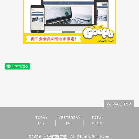
PAGE TOP
TODAY
YESTERDAY
TOTAL
117
169
73792
©2026
日野町商工会
. All Rights Reserved.