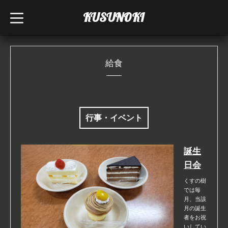
KUSUNOKI
t
o
g
g
l
e
n
給食
a
v
i
g
a
t
i
行事・イベント
o
n
誕生
日会
くすの樹
では毎
月、当該
月の誕生
者をお祝
いしてい