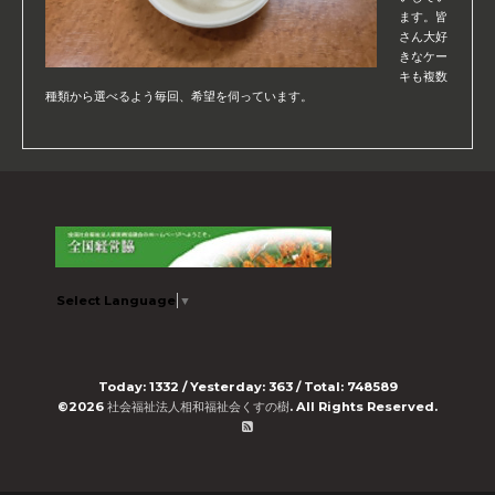
ます。皆
さん大好
きなケー
キも複数
種類から選べるよう毎回、希望を伺っています。
Select Language
▼
Today:
1332
/ Yesterday:
363
/ Total:
748589
©2026
社会福祉法人相和福祉会くすの樹
. All Rights Reserved.