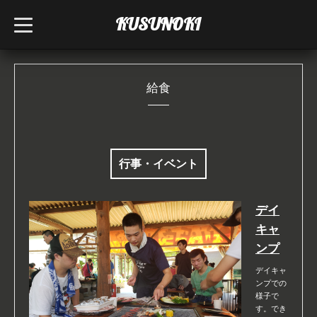
KUSUNOKI
t
o
g
g
l
e
n
給食
a
v
i
g
a
t
i
行事・イベント
o
n
デイ
キャ
ンプ
デイキャ
ンプでの
様子で
す。でき