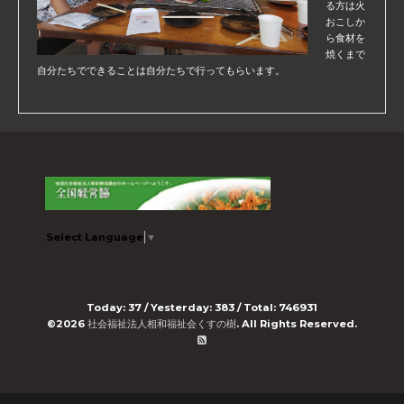
る方は火
おこしか
ら食材を
焼くまで
自分たちでできることは自分たちで行ってもらいます。
Select Language
▼
Today:
37
/ Yesterday:
383
/ Total:
746931
©2026
社会福祉法人相和福祉会くすの樹
. All Rights Reserved.