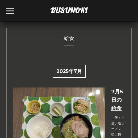
KUSUNOKI
t
o
g
g
l
e
n
給食
a
v
i
g
a
t
i
2025年7月
o
n
7月5
日の
給食
ご飯：半
量、塩ラ
ーメン、
揚げ餃