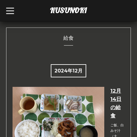
KUSUNOKI
t
o
g
g
l
e
n
給食
a
v
i
g
a
t
i
2024年12月
o
n
12月
14日
の給
食
ご飯、白
みそ汁
（大