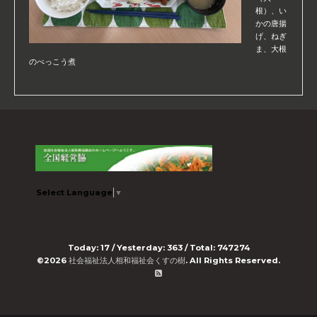
根）、い
かの唐揚
げ、ねぎ
ま、大根
のべっこう煮
Select Language
▼
Today:
17
/ Yesterday:
363
/ Total:
747274
©2026
社会福祉法人相和福祉会くすの樹
. All Rights Reserved.