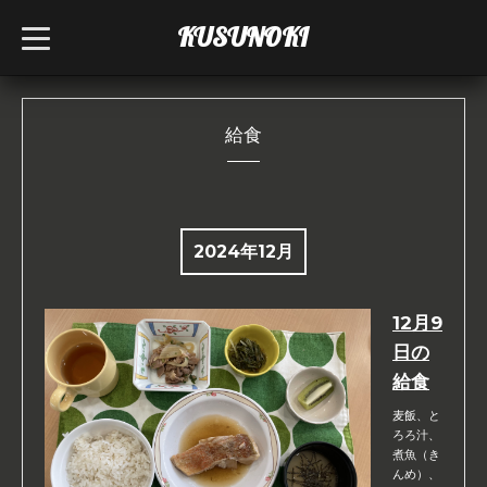
KUSUNOKI
t
o
g
g
l
e
n
給食
a
v
i
g
a
t
i
2024年12月
o
n
12月9
日の
給食
麦飯、と
ろろ汁、
煮魚（き
んめ）、