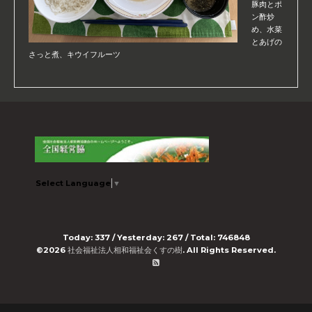
豚肉とポ
ン酢炒
め、水菜
とあげの
さっと煮、キウイフルーツ
Select Language
▼
Today:
337
/ Yesterday:
267
/ Total:
746848
©2026
社会福祉法人相和福祉会くすの樹
. All Rights Reserved.