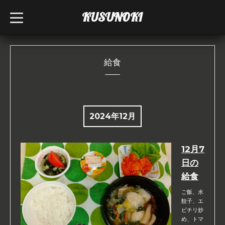
KUSUNOKI
t
o
g
g
l
e
n
給食
a
v
i
g
a
t
i
2024年12月
o
n
12月7
日の
給食
ご飯、水
餃子、エ
ビチリ炒
め、トマ