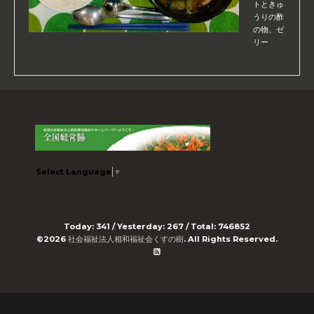
トときゅ
うりの酢
の物、ゼ
リー
Select Language
▼
Today:
341
/ Yesterday:
267
/ Total:
746852
©2026
社会福祉法人相和福祉会くすの樹
. All Rights Reserved.