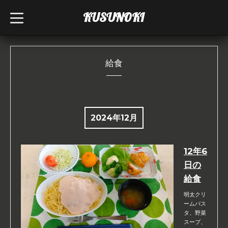
KUSUNOKI
t
o
g
g
l
e
n
給食
a
v
i
g
a
t
i
2024年12月
o
n
12年6
日の
給食
明太クリ
ームパス
タ、野菜
スープ、