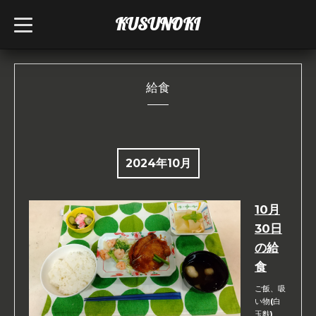
KUSUNOKI
t
o
g
g
l
e
n
給食
a
v
i
g
a
t
i
2024年10月
o
n
10月
30日
の給
食
ご飯、吸
い物(白
玉麩)、