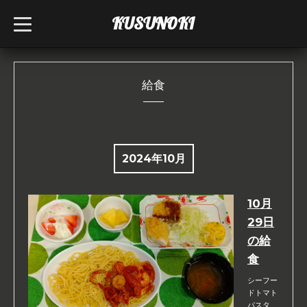
KUSUNOKI
t
o
g
g
l
e
n
給食
a
v
i
g
a
t
i
2024年10月
o
n
10月
29日
の給
食
シーフー
ドトマト
パスタ、