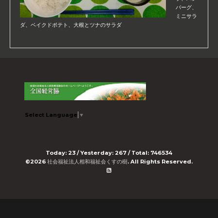
バーグ、
ミニサラ
ダ、ベイクドポテト、大根とツナのサラダ
Select Language
▼
Today:
23
/ Yesterday:
267
/ Total:
746534
©2026
社会福祉法人相和福祉会くすの樹
. All Rights Reserved.