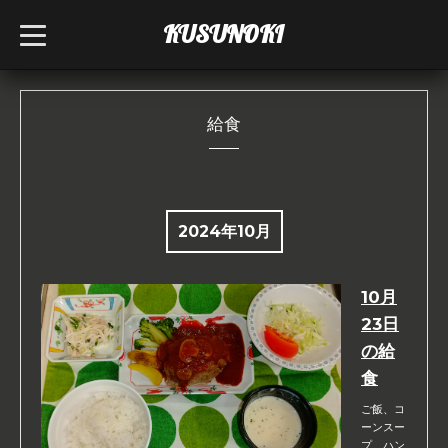
KUSUNOKI
t
o
g
g
l
e
n
給食
a
v
i
g
a
t
i
2024年10月
o
n
10月
23日
の給
食
ご飯、コ
ーンスー
プ、ハン