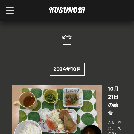
KUSUNOKI
t
o
g
g
l
e
n
給食
a
v
i
g
a
t
i
2024年10月
o
n
10月
21日
の給
食
ご飯、赤
だし（え
のき）、