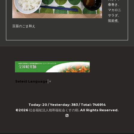
春巻き、
マカロニ
サラダ、
筑前煮、
豆苗のごま和え
Select Language
▼
Today:
20
/ Yesterday:
383
/ Total:
746914
©2026
社会福祉法人相和福祉会くすの樹
. All Rights Reserved.