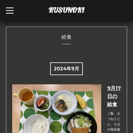
KUSUNOKI
t
o
g
g
l
e
n
給食
a
v
i
g
a
t
i
2024年9月
o
n
9月17
日の
給食
ご飯、き
つねうど
ん、さば
の竜田揚