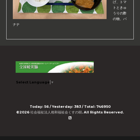
げ、トマ
トときゅ
うりの酢
の物、バ
ナナ
Select Language
▼
Today:
56
/ Yesterday:
383
/ Total:
746950
©2026
社会福祉法人相和福祉会くすの樹
. All Rights Reserved.