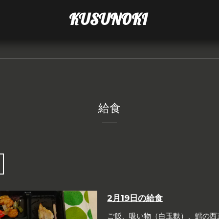
KUSUNOKI
給食
2月19日の給食
ご飯、吸い物（白玉麩）、鱈の西