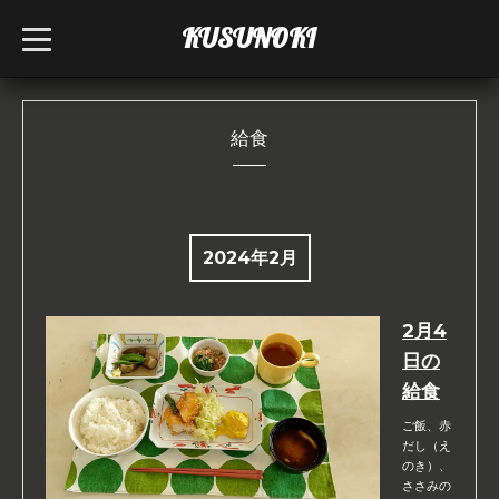
KUSUNOKI
t
o
g
g
l
e
n
給食
a
v
i
g
a
t
i
2024年2月
o
n
2月4
日の
給食
ご飯、赤
だし（え
のき）、
ささみの