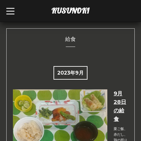
KUSUNOKI
t
o
g
g
l
e
n
給食
a
v
i
g
a
t
i
2023年9月
o
n
9月
28日
の給
食
栗ご飯、
赤だし、
鶏の照り