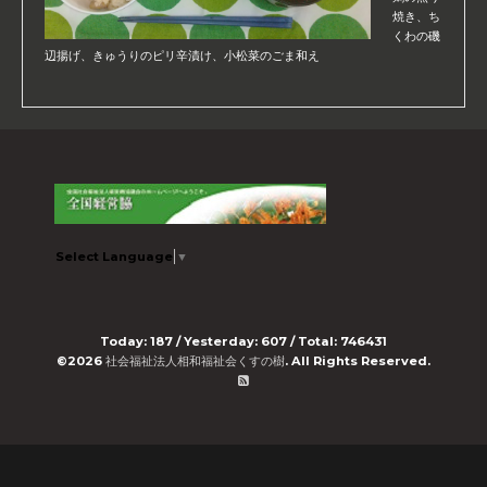
焼き、ち
くわの磯
辺揚げ、きゅうりのピリ辛漬け、小松菜のごま和え
Select Language
▼
Today:
187
/ Yesterday:
607
/ Total:
746431
©2026
社会福祉法人相和福祉会くすの樹
. All Rights Reserved.