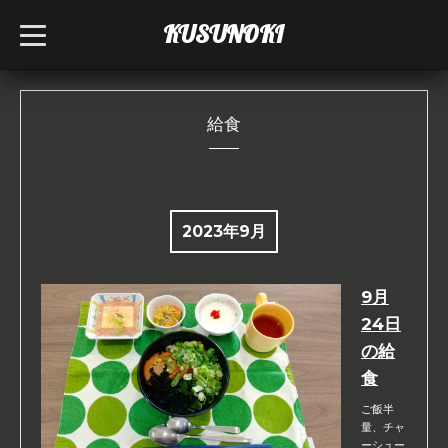
KUSUNOKI
t
o
g
g
l
e
n
給食
a
v
i
g
a
t
i
2023年9月
o
n
9月
24日
の給
食
ご飯半
量、チャ
ーシュー