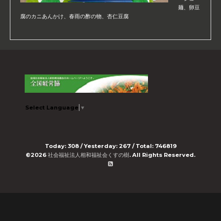
麺、卵豆
腐のカニあんかけ、春雨の酢の物、杏仁豆腐
Select Language
▼
Today:
308
/ Yesterday:
267
/ Total:
746819
©2026
社会福祉法人相和福祉会くすの樹
. All Rights Reserved.