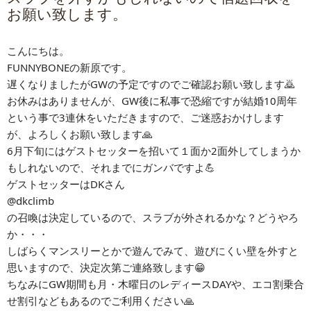
お願い致します。
こんにちは。
FUNNYBONEの新原です。
遅くなりましたがGWの予定ですのでご確認お願い致します🙇
お休みはありませんが、GW後に私事で恐縮ですが結婚10周年
という事で3連休をいただきますので、ご迷惑おかけします
が、よろしくお願い致します🙏
6月下旬にはゲストセッターを招いて１面か2面外してしまうか
もしれないので、それまでにガンバですよ💪
ゲストセッターはDKさん
@dkclimb
の召喚は決定しているので、スラブが外されるかな？どうやろ
か・・・
しばらくマンスリーとかで遊んでみて、遊びにくい壁を外すと
思いますので、決定次第ご連絡致します😁
ちなみにGW期間も月・木曜日のレディースDAYや、エコ割乗合
せ割引などもあるのでご利用ください🙏