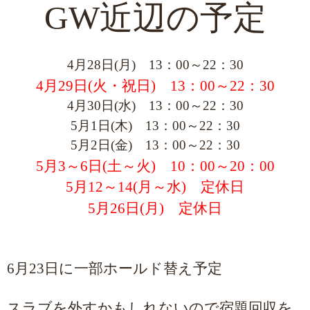
GW近辺
の予定
4
月
28
日
(
月
)
13
：
00
～
22
：
30
4
月
29
日
(
火・祝日
)
13
：
00
～
22
：
30
4
月
30
日
(
水
)
13
：
00
～
22
：
30
5
月
1
日
(
木
)
13
：
00
～
22
：
30
5
月
2
日
(
金
)
13
：
00
～
22
：
30
5
月
3
～
6
日
(
土～火
)
10
：
00
～
20
：
00
5
月
12
～
14(
月～水
)
定休日
5
月
26
日
(
月
)
定休日
6
月
23
日に一部ホールド替え予定
スラブを外すかもしれないので宿題回収を