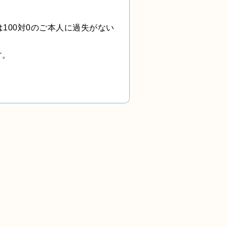
は
100
対
0
のご本人に過失がない
す。