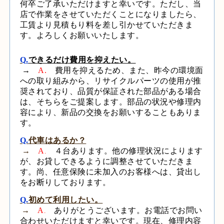
何卒ご了承いただけますと幸いです。
ただし、当
店で作業をさせていただくことになりましたら、
工賃より見積もり料を差し引かせていただきま
す。よろしくお願いいたします。
Q
.
できるだけ費用を抑えたい。
→
A.
費用を抑えるため、また、昨今の環境面
への取り組みから、リサイクルパーツの使用が
推
奨されており、品質が保証された部品がある場合
は、そちらをご提案します。
部品の状況や修理内
容により、新品の交換をお願いすることもありま
す。
Q.
代車はある
か？
→
A
４台あります。他の修理状況によります
.
が、お貸しできるように調整させていただきま
す。尚、任意保険に未加入のお客様へは、貸出し
をお断りしております。
Q.
初めて利用したい。
→
A
ありがとうございます。お電話でお問い
.
合わせいただけますと幸いです。
現在、
修理内容