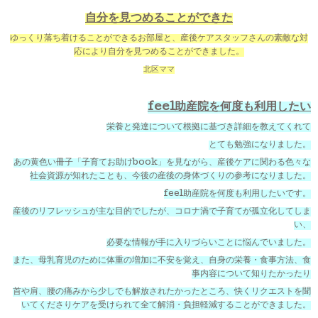
自分を見つめることができた
ゆっくり落ち着けることができるお部屋と、産後ケアスタッフさんの素敵な対
応により自分を見つめることができました。
北区ママ
feel助産院を何度も利用したい
栄養と発達について根拠に基づき詳細を教えてくれて
とても勉強になりました。
あの黄色い冊子「子育てお助けbook」を見ながら、産後ケアに関わる色々な
社会資源が知れたことも、今後の産後の身体づくりの参考になりました。
feel助産院を何度も利用したいです。
産後のリフレッシュが主な目的でしたが、コロナ渦で子育てが孤立化してしま
い、
必要な情報が手に入りづらいことに悩んでいました。
また、母乳育児のために体重の増加に不安を覚え、自身の栄養・食事方法、食
事内容について知りたかったり
首や肩、腰の痛みから少しでも解放されたかったところ、快くリクエストを聞
いてくださりケアを受けられて全て解消・負担軽減することができました。