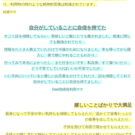
り、利用時の時のような精神的苦痛は軽減されています。
妊婦ママ
自分がしていることに自信を持てた
すごく話を傾聴してもらい、美味しいご飯にとても癒されました。発達に関し
ても勉強されてたり、
情報をたくさん教えていただけて今後のためになりました。本も帰ってから購
入し、家で娘にやれることもわかり、
行ってみて本当によかったし、また行きたいです。私自身、すぐ傷ついたり、
どう子育てしていけばいいか不安でしたが、
いい方向にいっていると優しいお言葉をかけてくれたり、話を傾聴してくれて
自分がしていることに自信を持てました。
feel助産院利用ママ
嬉しいことばかりで大満足
親身になって不安や辛い気持ちを傾聴してもらえたり、温かくて栄養たっぷり
の食事を出してもらえたり、
子供を預けて布団で寝かせてもらえたり、
子供との接し方など細かくアドバイスしてもらえたりと嬉しいことばかりで大