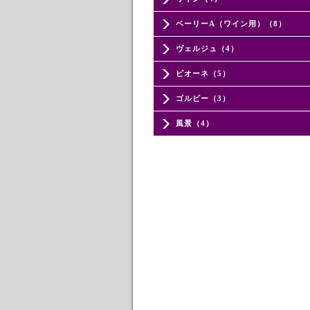
ベーリーA（ワイン用）（8）
ヴェルジュ（4）
ピオーネ（5）
ゴルビー（3）
風景（4）