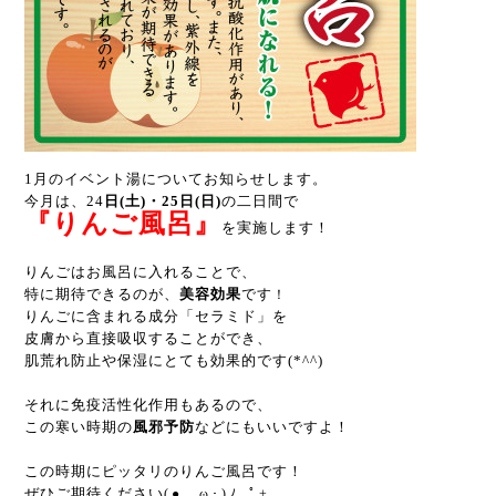
1月のイベント湯についてお知らせします。
今月は、24
日(土)・25日(日)
の二日間で
『りんご風呂』
を実施します！
りんごはお風呂に入れることで、
特に期待できるのが、
美容効果
です
！
りんごに含まれる成分「セラミド」を
皮膚から直接吸収することができ、
肌荒れ防止や保湿にとても効果的です(*^^)
それに免疫活性化作用もあるので、
この寒い時期の
風邪予防
などにもいいですよ！
この時期にピッタリのりんご風呂です！
ぜひご期待ください
(●ゝω･)ﾉ
｡ﾟ+