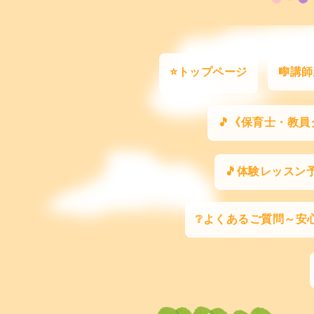
⭐トップページ
🎼講
🎵《保育士・教員
🎵体験レッスン
❔よくあるご質問～安