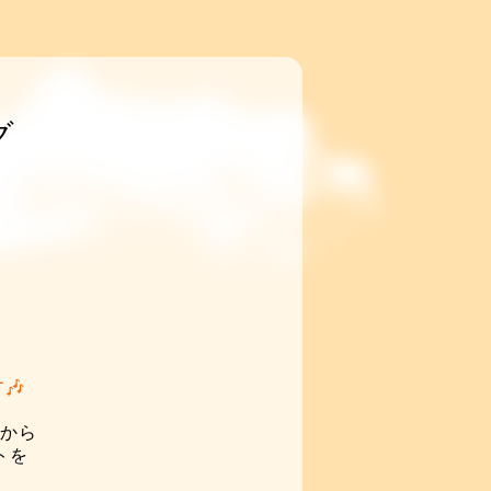
グ
🎶
てから
トを