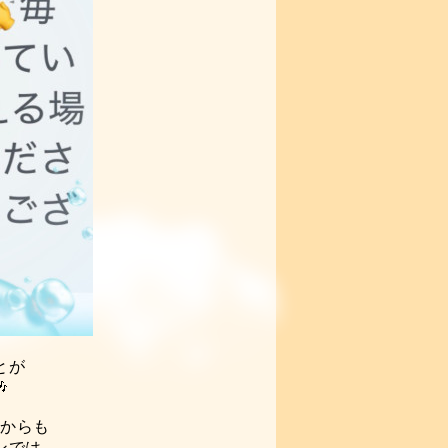
とが

方からも
ンでは