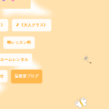
ス》
🎵《大人クラス》
🎼レッスン料
ンルームレンタル
わせ
💻教室ブログ