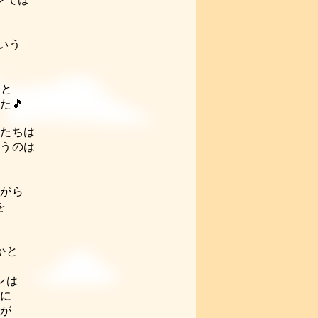
いう
と
た🎵
んたちは
いうのは
ながら
を

かと
。
ンは
うに
たが