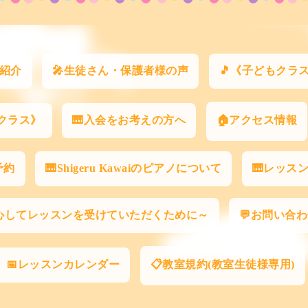
師紹介
🎤生徒さん・保護者様の声
🎵《子どもクラ
クラス》
🎹入会をお考えの方へ
🏠アクセス情報
予約
🎹Shigeru Kawaiのピアノについて
🎹レッス
心してレッスンを受けていただくために～
💬お問い合
📅レッスンカレンダー
📋教室規約(教室生徒様専用)