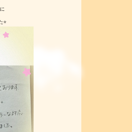
が
先に
た⭐