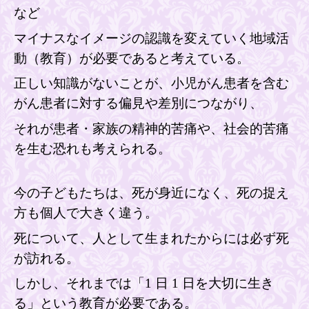
など
マイナスなイメージの認識
を変えていく地域活
動（教育）が必要であると考えている。
正しい知識が
ないことが、小児
がん患者を含む
がん患者に対する
偏見や
差別につながり、
それが患者・家族の精神的苦痛や、社会的苦痛
を生む恐れも考えられる
。
今の子ども
たちは、死が身近になく、死の捉え
方も個人で大きく違う
。
死について、人として生まれたからには必ず死
が訪れる。
しかし、それまでは「
1
日
1
日を大切に生き
る」という教育が必要である。