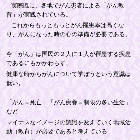
実際既に、各地でがん患者による「がん教
育」が実践されている。
これからもっともっとがん罹患率は高くな
り、がんになった時の心の準備が必要である。
今「がん」は
国民
の２人に１人が
罹患
する
疾患
であるにもかかわらず、
健康な時からがんについて学ぼうという意識は
低い。
「
がん＝死亡」「がん療養＝制限の多い生活」
など
マイナスなイメージの認識
を変えていく地域活
動（教育）が必要であると考えている。