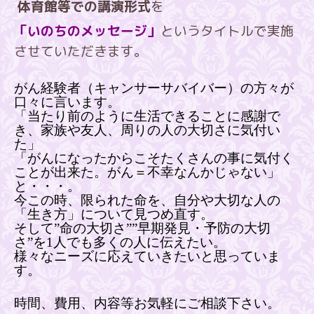
体育館等での講演形式
を
「いのちのメッセージ」
というタイトルで実施
させていただきます。
がん経験者（キャンサーサバイバー）の方々が
口々に言います。
「当たり前のように生活できることに感謝で
き、家族や友人、周りの人の大切さに気付い
た」
「がんになったからこそたくさんの事に気付く
ことが出来た。がん＝不幸なんかじゃない」
と・・・。
今この時、限られた命を、自分や大切な人の
「生き方」について見つめ直す。
そして”命の大切さ””早期発見・予防の大切
さ”を1人でも多くの人に伝えたい。
様々なニーズに応えていきたいと思っていま
す。
時間、費用、内容等お気軽にご相談下さい。