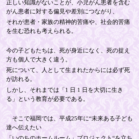
正しい知識が
ないことが、小児
がん患者を含む
がん患者に対する
偏見や
差別につながり、
それが患者・家族の精神的苦痛や、社会的苦痛
を生む恐れも考えられる
。
今の子ども
たちは、死が身近になく、死の捉え
方も個人で大きく違う
。
死について、人として生まれたからには必ず死
が訪れる。
しかし、それまでは「
1
日
1
日を大切に生き
る」という教育が必要である。
そこで福岡では、
平成25
年に“未来ある子ども
達へ伝えたい
「いのちのホームルーム」プロジェクト“を立ち