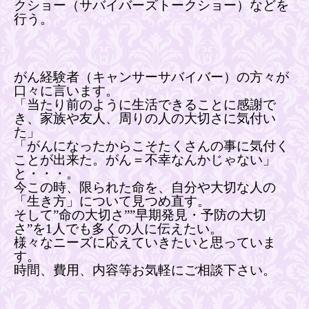
クショー（サバイバーズトークショー）などを
行う。
がん経験者（キャンサーサバイバー）の方々が
口々に言います。
「当たり前のように生活できることに感謝で
き、家族や友人、周りの人の大切さに気付い
た」
「がんになったからこそたくさんの事に気付く
ことが出来た。がん＝不幸なんかじゃない」
と・・・。
今この時、限られた命を、自分や大切な人の
「生き方」について見つめ直す。
そして”命の大切さ””早期発見・予防の大切
さ”を1人でも多くの人に伝えたい。
様々なニーズに応えていきたいと思っていま
す。
時間、費用、内容等お気軽にご相談下さい。