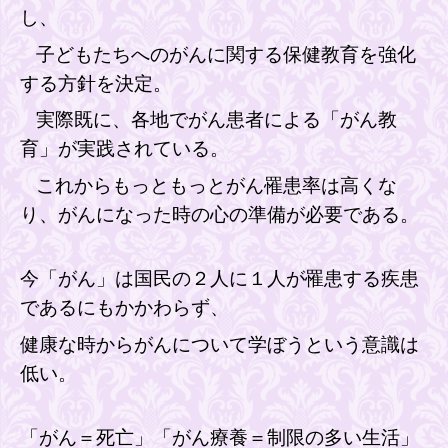
し、
子どもたちへのがんに関する保健教育を強化
する方針を決定。
実際既に、各地でがん患者による「がん教
育」が実践されている。
これからもっともっとがん罹患率は高くな
り、がんになった時の心の準備が必要である。
今「がん」は
国民
の２人に１人が
罹患
する
疾患
であるにもかかわらず、
健康な時からがんについて学ぼうという意識は
低い。
「
がん＝死亡」「がん療養＝制限の多い生活」